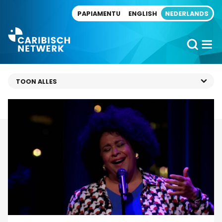
Direct naar artikel
PAPIAMENTU
ENGLISH
NEDERLANDS