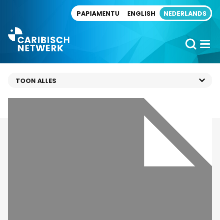
Direct naar artikel
PAPIAMENTU
ENGLISH
NEDERLANDS