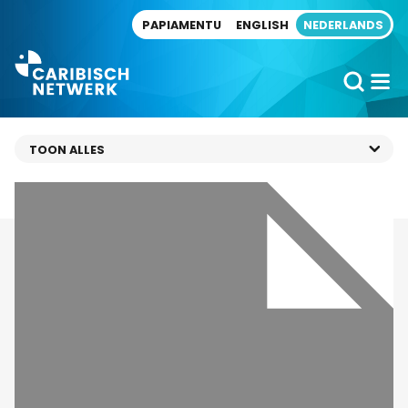
Direct naar artikel
PAPIAMENTU
ENGLISH
NEDERLANDS