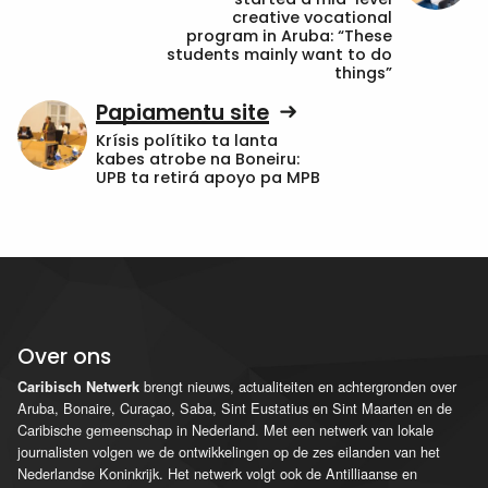
creative vocational
program in Aruba: “These
students mainly want to do
things”
Papiamentu site
Krísis polítiko ta lanta
kabes atrobe na Boneiru:
UPB ta retirá apoyo pa MPB
Over ons
brengt nieuws, actualiteiten en achtergronden over
Caribisch Netwerk
Aruba, Bonaire, Curaçao, Saba, Sint Eustatius en Sint Maarten en de
Caribische gemeenschap in Nederland. Met een netwerk van lokale
journalisten volgen we de ontwikkelingen op de zes eilanden van het
Nederlandse Koninkrijk. Het netwerk volgt ook de Antilliaanse en