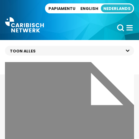
Direct naar artikel
PAPIAMENTU
ENGLISH
NEDERLANDS