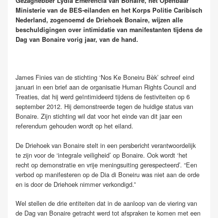
Gezaghebber Lydia Emerencia van Bonaire, het Openbaar
Ministerie van de BES-eilanden en het Korps Politie Caribisch
Nederland, zogenoemd de Driehoek Bonaire, wijzen alle
beschuldigingen over intimidatie van manifestanten tijdens de
Dag van Bonaire vorig jaar, van de hand.
James Finies van de stichting ‘Nos Ke Boneiru Bèk’ schreef eind
januari in een brief aan de organisatie Human Rights Council and
Treaties, dat hij werd geïntimideerd tijdens de festiviteiten op 6
september 2012. Hij demonstreerde tegen de huidige status van
Bonaire. Zijn stichting wil dat voor het einde van dit jaar een
referendum gehouden wordt op het eiland.
De Driehoek van Bonaire stelt in een persbericht verantwoordelijk
te zijn voor de ‘integrale veiligheid’ op Bonaire. Ook wordt ‘het
recht op demonstratie en vrije meningsuiting gerespecteerd’. “Een
verbod op manifesteren op de Dia di Boneiru was niet aan de orde
en is door de Driehoek nimmer verkondigd.”
Wel stellen de drie entiteiten dat in de aanloop van de viering van
de Dag van Bonaire getracht werd tot afspraken te komen met een