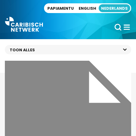
Direct naar artikel
PAPIAMENTU
ENGLISH
NEDERLANDS