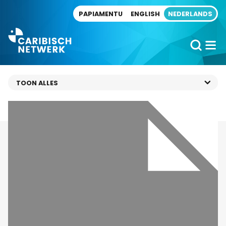
Direct naar artikel
PAPIAMENTU
ENGLISH
NEDERLANDS