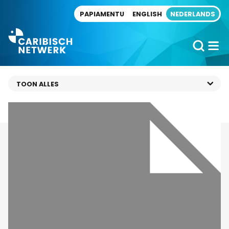
Direct naar artikel
PAPIAMENTU
ENGLISH
NEDERLANDS