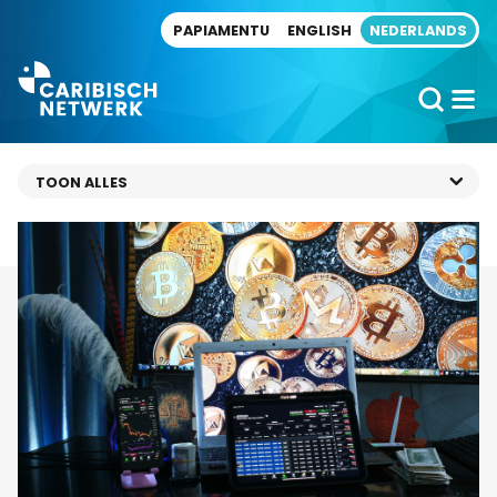
Direct naar artikel
PAPIAMENTU
ENGLISH
NEDERLANDS