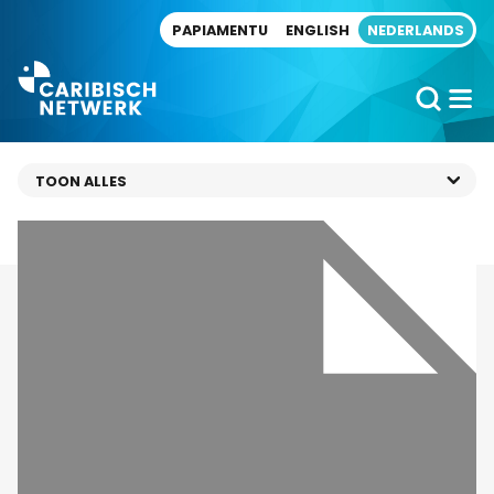
Direct naar artikel
PAPIAMENTU
ENGLISH
NEDERLANDS