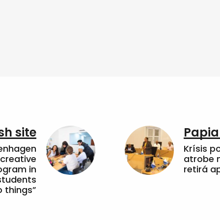
sh site
Papia
penhagen
Krísis p
 creative
atrobe n
ogram in
retirá 
students
 things”