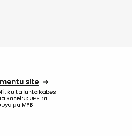
mentu site
olítiko ta lanta kabes
a Boneiru: UPB ta
apoyo pa MPB