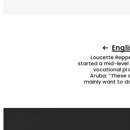
Engli
Loucette Rep
started a mid-level
vocational pr
Aruba: “These 
mainly want to do