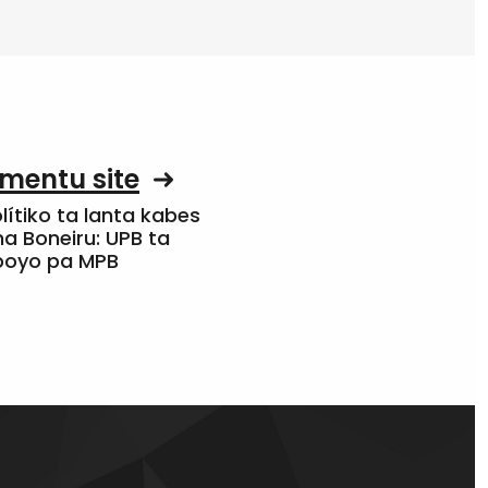
mentu site
olítiko ta lanta kabes
a Boneiru: UPB ta
apoyo pa MPB