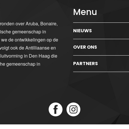
Menu
gronden over Aruba, Bonaire,
NIEUWS
ibische gemeenschap in
n we de ontwikkelingen op de
OVER ONS
volgt ook de Antilliaanse en
luitvorming in Den Haag die
PARTNERS
sche gemeenschap in