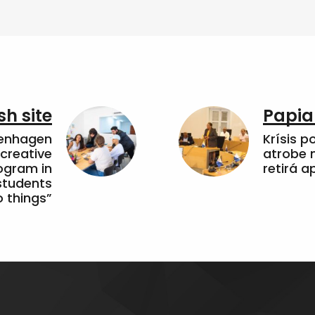
sh site
Papia
penhagen
Krísis p
 creative
atrobe n
ogram in
retirá 
students
 things”