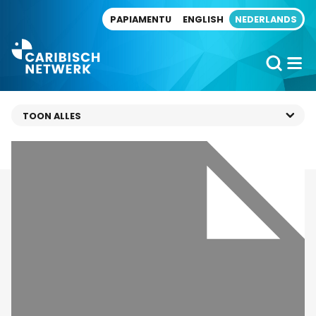
Direct naar artikel
PAPIAMENTU
ENGLISH
NEDERLANDS