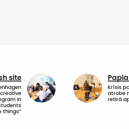
sh site
Papia
penhagen
Krísis p
 creative
atrobe n
ogram in
retirá 
students
 things”