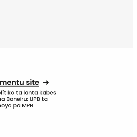
mentu site
olítiko ta lanta kabes
a Boneiru: UPB ta
apoyo pa MPB