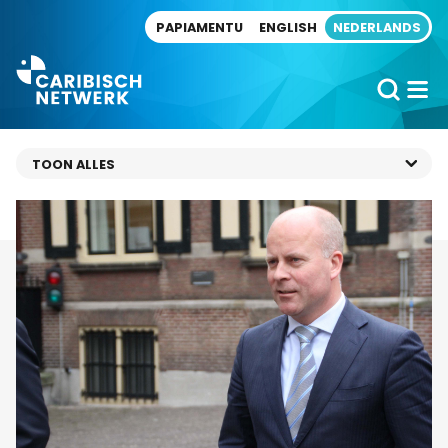
Direct naar artikel
PAPIAMENTU
ENGLISH
NEDERLANDS