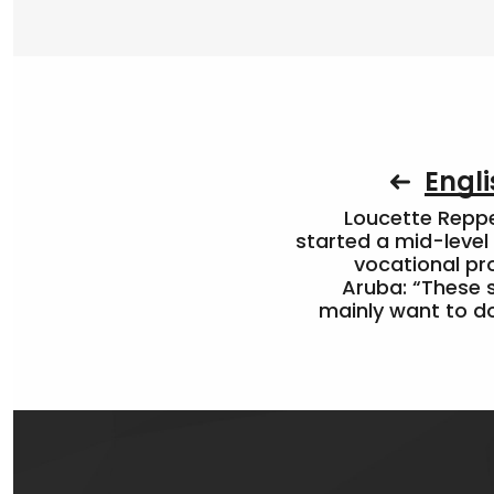
Engli
Loucette Rep
started a mid-level
vocational pr
Aruba: “These 
mainly want to do