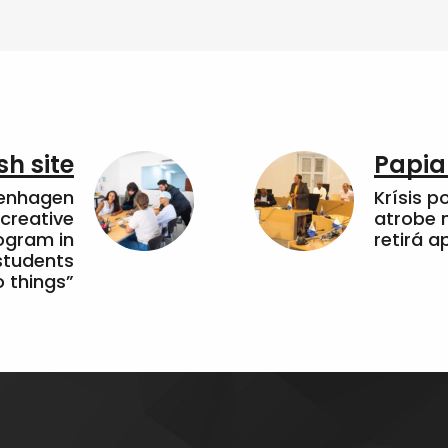
sh site
Papia
penhagen
Krísis p
 creative
atrobe n
ogram in
retirá 
students
 things”