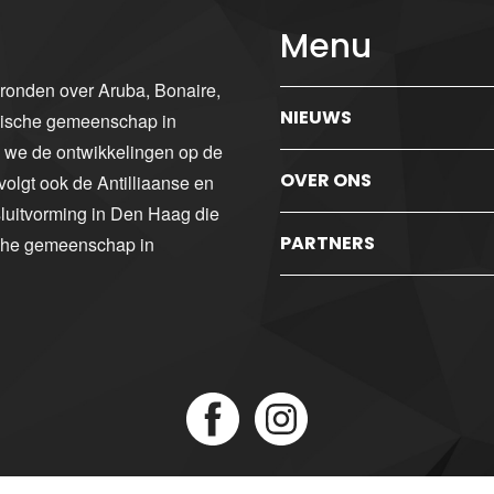
Menu
gronden over Aruba, Bonaire,
NIEUWS
ibische gemeenschap in
n we de ontwikkelingen op de
OVER ONS
volgt ook de Antilliaanse en
luitvorming in Den Haag die
PARTNERS
sche gemeenschap in