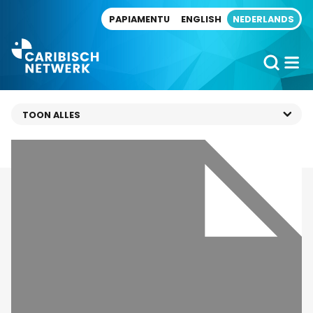
Direct naar artikel
PAPIAMENTU
ENGLISH
NEDERLANDS