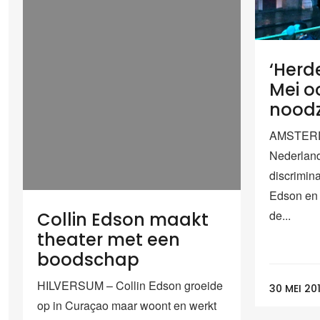
‘Herd
Mei o
noodz
AMSTERDA
Nederland
discrimina
Edson en
de...
Collin Edson maakt
theater met een
boodschap
HILVERSUM – Collin Edson groeide
30 MEI 20
op in Curaçao maar woont en werkt