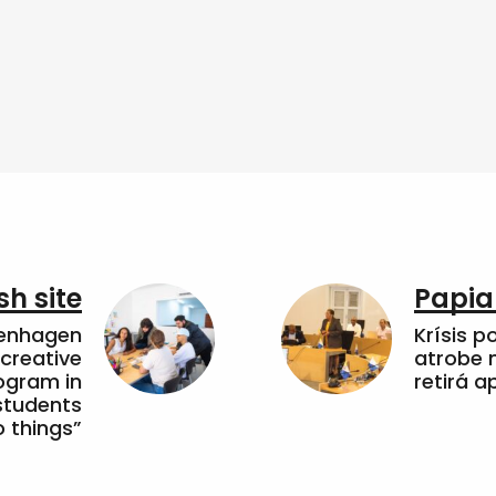
sh site
Papia
penhagen
Krísis p
 creative
atrobe n
ogram in
retirá 
students
 things”