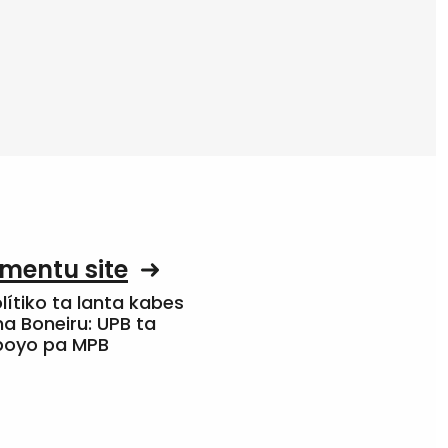
mentu site
olítiko ta lanta kabes
a Boneiru: UPB ta
apoyo pa MPB