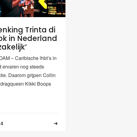
enking Trinta di
ok in Nederland
akelijk’
M – Caribische lhbt’s in
 ervaren nog steeds
tie. Daarom grijpen Collin
 dragqueen Kikki Boops
14