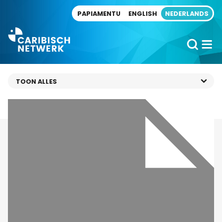
Direct naar artikel
PAPIAMENTU
ENGLISH
NEDERLANDS