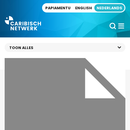
Direct naar artikel
PAPIAMENTU
ENGLISH
NEDERLANDS