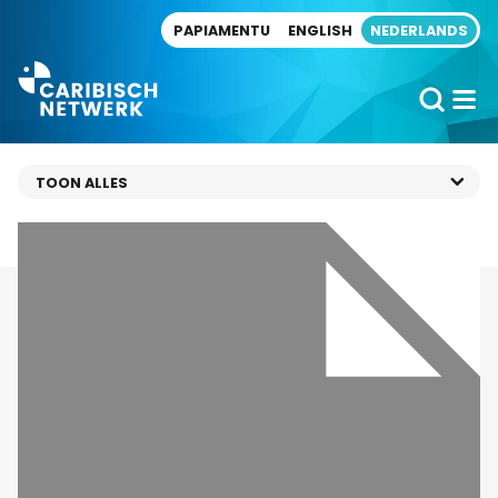
Direct naar artikel
PAPIAMENTU
ENGLISH
NEDERLANDS