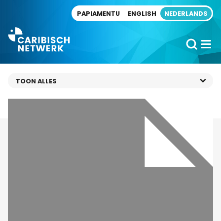
Direct naar artikel
PAPIAMENTU
ENGLISH
NEDERLANDS