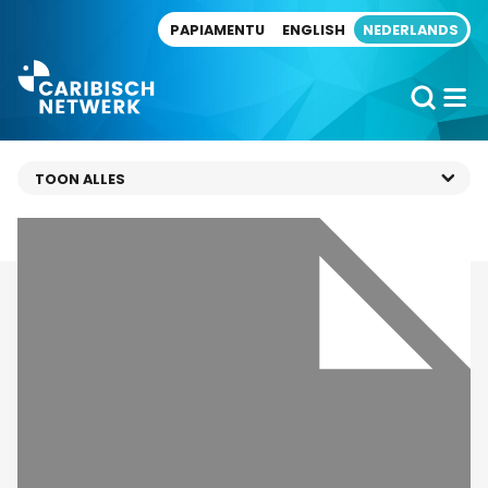
Direct naar artikel
PAPIAMENTU
ENGLISH
NEDERLANDS