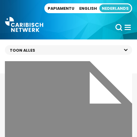
Direct naar artikel
PAPIAMENTU
ENGLISH
NEDERLANDS