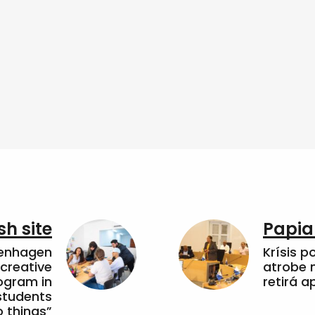
sh site
Papia
penhagen
Krísis p
 creative
atrobe n
ogram in
retirá 
students
 things”