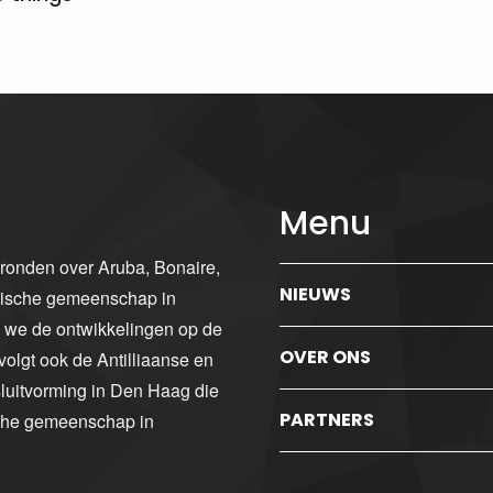
Menu
gronden over Aruba, Bonaire,
NIEUWS
ibische gemeenschap in
n we de ontwikkelingen op de
OVER ONS
volgt ook de Antilliaanse en
luitvorming in Den Haag die
PARTNERS
sche gemeenschap in