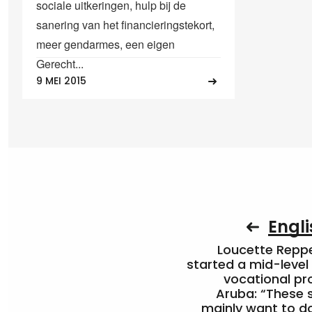
sociale uitkeringen, hulp bij de
sanering van het financieringstekort,
meer gendarmes, een eigen
Gerecht...
9 MEI 2015
Engli
Loucette Rep
started a mid-level
vocational pr
Aruba: “These 
mainly want to do