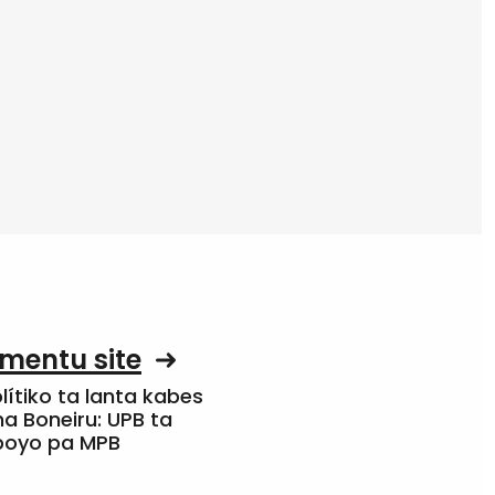
mentu site
olítiko ta lanta kabes
a Boneiru: UPB ta
apoyo pa MPB