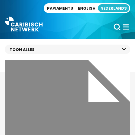
Direct naar artikel
PAPIAMENTU
ENGLISH
NEDERLANDS