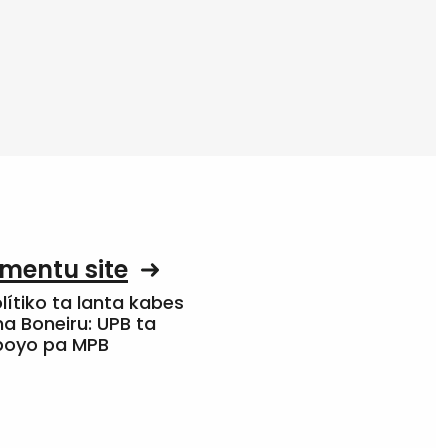
mentu site
olítiko ta lanta kabes
a Boneiru: UPB ta
apoyo pa MPB