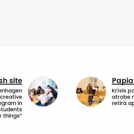
sh site
Papia
penhagen
Krísis p
 creative
atrobe n
ogram in
retirá 
students
 things”