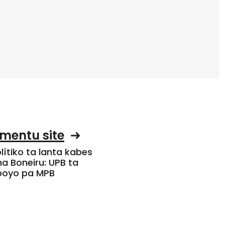
mentu site
olítiko ta lanta kabes
a Boneiru: UPB ta
apoyo pa MPB