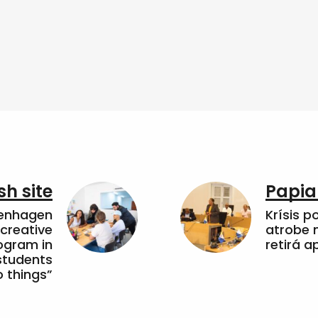
sh site
Papia
penhagen
Krísis p
 creative
atrobe n
ogram in
retirá 
students
 things”