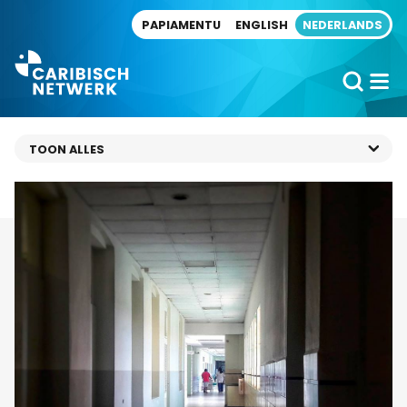
Direct naar artikel
PAPIAMENTU
ENGLISH
NEDERLANDS