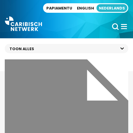
Direct naar artikel
PAPIAMENTU
ENGLISH
NEDERLANDS