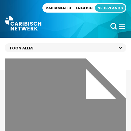
Direct naar artikel
PAPIAMENTU
ENGLISH
NEDERLANDS