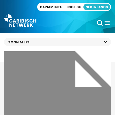
Direct naar artikel
PAPIAMENTU
ENGLISH
NEDERLANDS