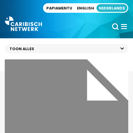
Direct naar artikel
PAPIAMENTU
ENGLISH
NEDERLANDS