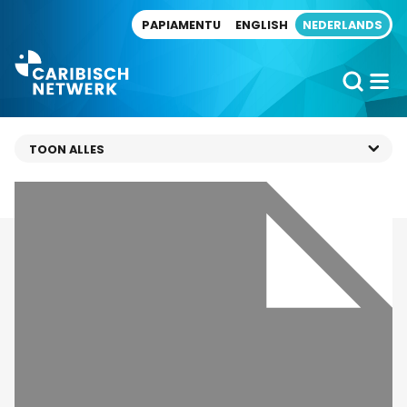
Direct naar artikel
PAPIAMENTU
ENGLISH
NEDERLANDS