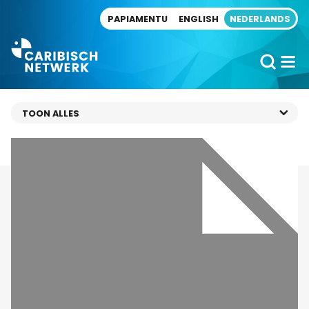
Direct naar artikel
PAPIAMENTU
ENGLISH
NEDERLANDS