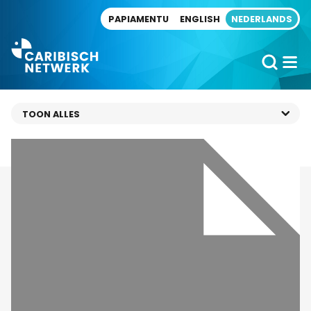
Direct naar artikel
PAPIAMENTU
ENGLISH
NEDERLANDS