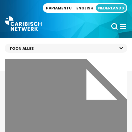
Direct naar artikel
PAPIAMENTU
ENGLISH
NEDERLANDS