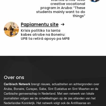
creative vocational
program in Aruba: “These
students mainly want to do
things”
Papiamentu site
Krísis polítiko ta lanta
kabes atrobe na Boneiru:
UPB ta retirá apoyo pa MPB
Over ons
brengt nieuws, actualiteiten en achtergronden over
Caribisch Netwerk
Aruba, Bonaire, Curaçao, Saba, Sint Eustatius en Sint Maarten en de
Caribische gemeenschap in Nederland. Met een netwerk van lokale
journalisten volgen we de ontwikkelingen op de zes eilanden van het
Nederlandse Koninkrijk. Het netwerk volgt ook de Antilliaanse en