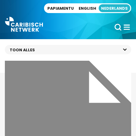
Direct naar artikel
PAPIAMENTU
ENGLISH
NEDERLANDS