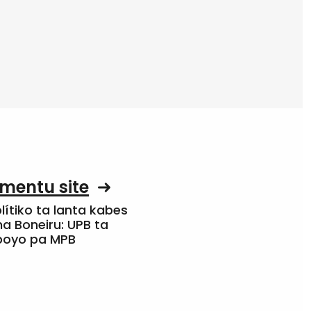
mentu site
olítiko ta lanta kabes
a Boneiru: UPB ta
apoyo pa MPB