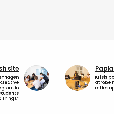
sh site
Papia
penhagen
Krísis p
 creative
atrobe n
ogram in
retirá 
students
 things”