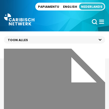
Direct naar artikel
PAPIAMENTU
ENGLISH
NEDERLANDS