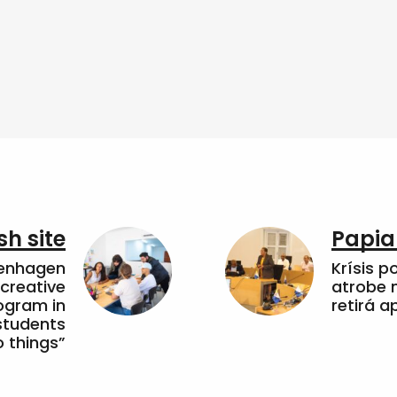
sh site
Papia
penhagen
Krísis p
 creative
atrobe n
ogram in
retirá 
students
 things”