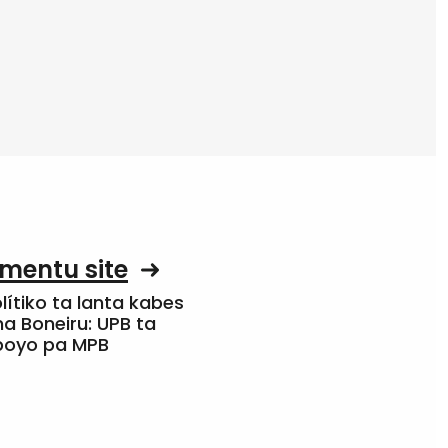
mentu site
olítiko ta lanta kabes
a Boneiru: UPB ta
apoyo pa MPB