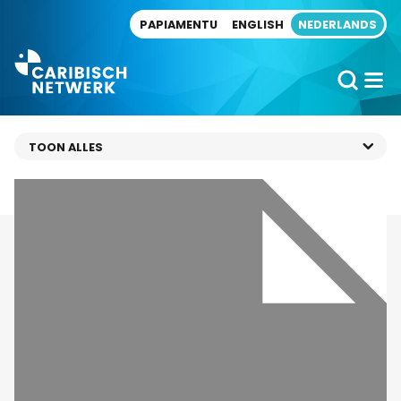
Direct naar artikel
PAPIAMENTU
ENGLISH
NEDERLANDS