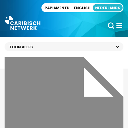
Direct naar artikel
PAPIAMENTU
ENGLISH
NEDERLANDS