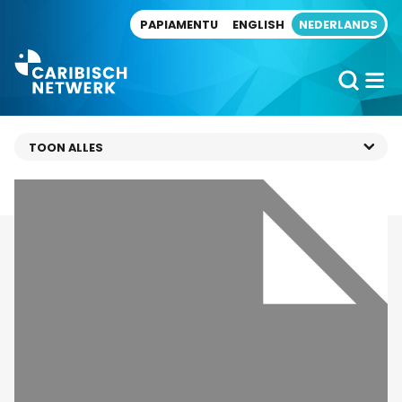
Direct naar artikel
PAPIAMENTU
ENGLISH
NEDERLANDS