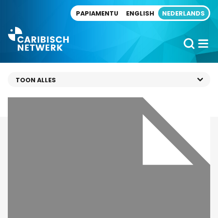
Direct naar artikel
PAPIAMENTU
ENGLISH
NEDERLANDS