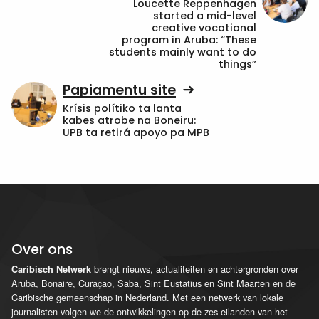
Loucette Reppenhagen
started a mid-level
creative vocational
program in Aruba: “These
students mainly want to do
things”
Papiamentu site
Krísis polítiko ta lanta
kabes atrobe na Boneiru:
UPB ta retirá apoyo pa MPB
Over ons
brengt nieuws, actualiteiten en achtergronden over
Caribisch Netwerk
Aruba, Bonaire, Curaçao, Saba, Sint Eustatius en Sint Maarten en de
Caribische gemeenschap in Nederland. Met een netwerk van lokale
journalisten volgen we de ontwikkelingen op de zes eilanden van het