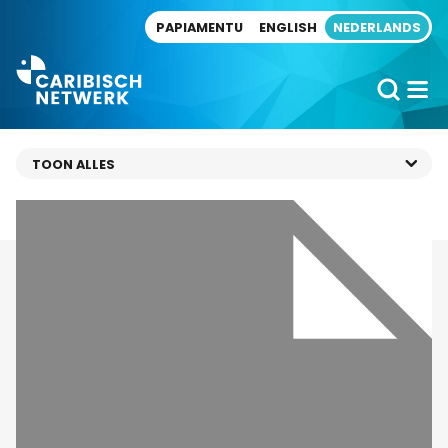
Direct naar artikel
PAPIAMENTU
ENGLISH
NEDERLANDS