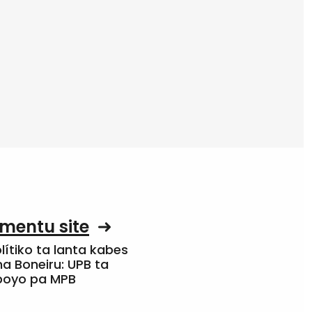
mentu site
olítiko ta lanta kabes
a Boneiru: UPB ta
apoyo pa MPB