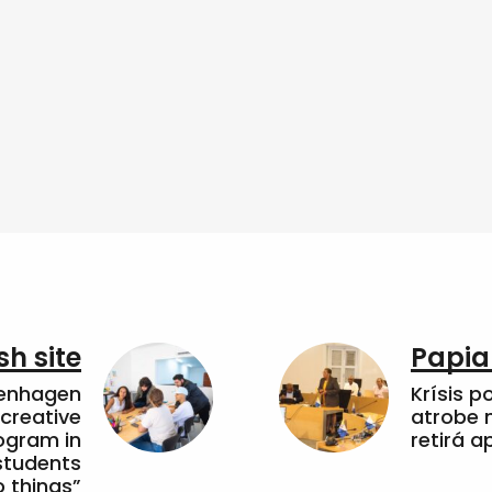
sh site
Papia
penhagen
Krísis p
 creative
atrobe n
ogram in
retirá 
students
 things”