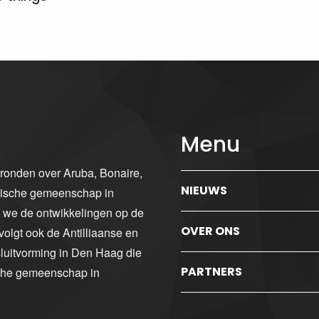
Menu
gronden over Aruba, Bonaire,
NIEUWS
ibische gemeenschap in
n we de ontwikkelingen op de
OVER ONS
volgt ook de Antilliaanse en
luitvorming in Den Haag die
PARTNERS
sche gemeenschap in